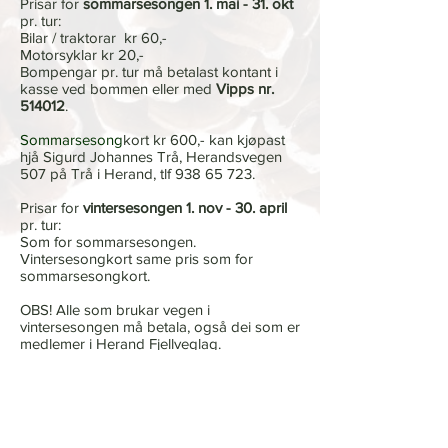
Prisar for
sommarsesongen 1. mai - 31. okt
pr. tur:
Bilar / traktorar kr 60,-
Motorsyklar kr 20,-
Bompengar pr. tur må betalast kontant i
kasse ved bommen eller med
Vipps nr.
514012
.
Sommarsesong
kort kr 600,- kan kjøpast
hjå Sigurd Johannes Trå, Herandsvegen
507 på Trå i Herand, tlf
938 65 723
.
Prisar for
vintersesongen 1. nov - 30. april
pr. tur:
Som for sommarsesongen.
Vintersesongkort same pris som for
sommarsesongkort.
OBS! Alle som brukar vegen i
vintersesongen må betala, også dei som er
medlemer i Herand Fjellveglag.
God tur!