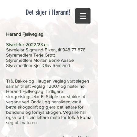
Det skjer i Herand!
Herand Fjellveglag
Styret for 2022/23 er
:
Styreleiar Sigmund Eiken, tlf
948 77 878
Styremedlem Terje Grøtt
Styremedlem Morten Børre Aasbø
Styremedlem Kjell Olav Samland
Trå, Bakke og Haugen veglag vart slegen
saman til eitt veglag i 2007 og heiter no
Herand Fjellveglag.
Tidligare
skogreisingsleiar E. Skiple har stukke ut
vegane ved Ondal, og hensikten var å
betra skogsdrift
og gjera det lettare for
bøndene og fornya skogen.
Vegane har
også ført til ein lettare måte
for folk å koma
seg ut i naturen.